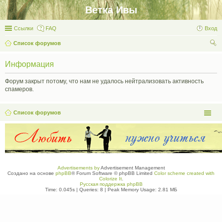
Ветка Ивы
Ссылки
FAQ
Вход
Список форумов
ои
Информация
ск
Форум закрыт потому, что нам не удалось нейтрализовать активность
спамеров.
Список форумов
Advertisements by
Advertisement Management
Создано на основе
phpBB
® Forum Software © phpBB Limited
Color scheme created with
Colorize It
.
Русская поддержка phpBB
Time: 0.045s
|
Queries: 8
| Peak Memory Usage: 2.81 МБ