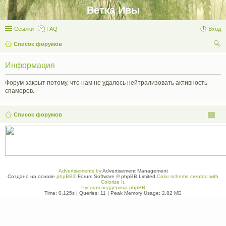
Ветка Ивы
Ссылки
FAQ
Вход
Список форумов
ои
Информация
ск
Форум закрыт потому, что нам не удалось нейтрализовать активность
спамеров.
Список форумов
Advertisements by
Advertisement Management
Создано на основе
phpBB
® Forum Software © phpBB Limited
Color scheme created with
Colorize It
.
Русская поддержка phpBB
Time: 0.125s
|
Queries: 11
| Peak Memory Usage: 2.82 МБ