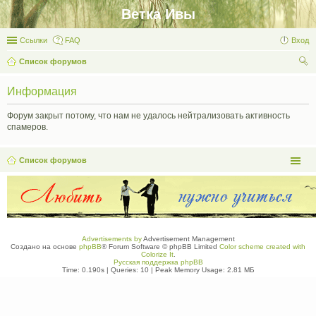
Ветка Ивы
Ссылки
FAQ
Вход
Список форумов
ои
Информация
ск
Форум закрыт потому, что нам не удалось нейтрализовать активность
спамеров.
Список форумов
Advertisements by
Advertisement Management
Создано на основе
phpBB
® Forum Software © phpBB Limited
Color scheme created with
Colorize It
.
Русская поддержка phpBB
Time: 0.190s
|
Queries: 10
| Peak Memory Usage: 2.81 МБ