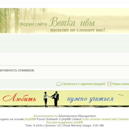
активность спамеров.
Связаться с администрацией
Наша кома
Advertisements by
Advertisement Management
оздано на основе
phpBB
® Forum Software © phpBB Limited
Color scheme created with Colorize 
Русская поддержка phpBB
Time: 0.410s
|
Queries: 10
| Peak Memory Usage: 2.81 МБ