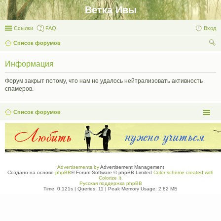
Ветка Ивы
Ссылки
FAQ
Вход
Список форумов
ои
Информация
ск
Форум закрыт потому, что нам не удалось нейтрализовать активность
спамеров.
Список форумов
Advertisements by
Advertisement Management
Создано на основе
phpBB
® Forum Software © phpBB Limited
Color scheme created with
Colorize It
.
Русская поддержка phpBB
Time: 0.121s
|
Queries: 11
| Peak Memory Usage: 2.82 МБ