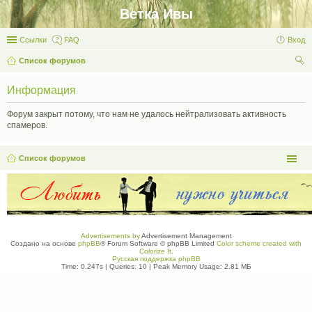
Ветка Ивы
Ссылки
FAQ
Вход
Список форумов
ои
Информация
ск
Форум закрыт потому, что нам не удалось нейтрализовать активность
спамеров.
Список форумов
Advertisements by
Advertisement Management
Создано на основе
phpBB
® Forum Software © phpBB Limited
Color scheme created with
Colorize It
.
Русская поддержка phpBB
Time: 0.247s
|
Queries: 10
| Peak Memory Usage: 2.81 МБ