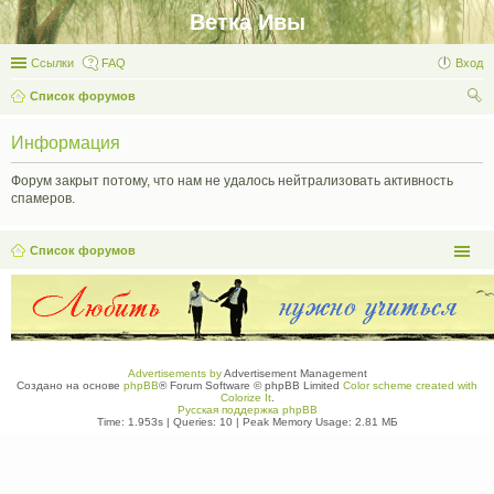
Ветка Ивы
Ссылки
FAQ
Вход
Список форумов
ои
Информация
ск
Форум закрыт потому, что нам не удалось нейтрализовать активность
спамеров.
Список форумов
Advertisements by
Advertisement Management
Создано на основе
phpBB
® Forum Software © phpBB Limited
Color scheme created with
Colorize It
.
Русская поддержка phpBB
Time: 1.953s
|
Queries: 10
| Peak Memory Usage: 2.81 МБ