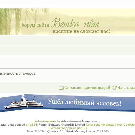
активность спамеров.
Связаться с администрацией
Наша кома
Advertisements by
Advertisement Management
оздано на основе
phpBB
® Forum Software © phpBB Limited
Color scheme created with Colorize 
Русская поддержка phpBB
Time: 0.563s
|
Queries: 10
| Peak Memory Usage: 2.81 МБ