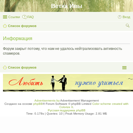
Ветка Ивы
Ссылки
FAQ
Вход
Список форумов
ои
Информация
ск
Форум закрыт потому, что нам не удалось нейтрализовать активность
спамеров.
Список форумов
Advertisements by
Advertisement Management
Создано на основе
phpBB
® Forum Software © phpBB Limited
Color scheme created with
Colorize It
.
Русская поддержка phpBB
Time: 0.178s
|
Queries: 10
| Peak Memory Usage: 2.81 МБ