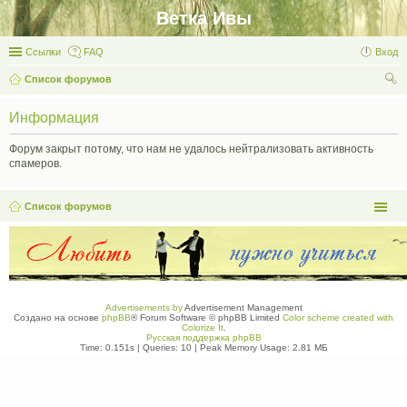
Ветка Ивы
Ссылки
FAQ
Вход
Список форумов
ои
Информация
ск
Форум закрыт потому, что нам не удалось нейтрализовать активность
спамеров.
Список форумов
Advertisements by
Advertisement Management
Создано на основе
phpBB
® Forum Software © phpBB Limited
Color scheme created with
Colorize It
.
Русская поддержка phpBB
Time: 0.151s
|
Queries: 10
| Peak Memory Usage: 2.81 МБ