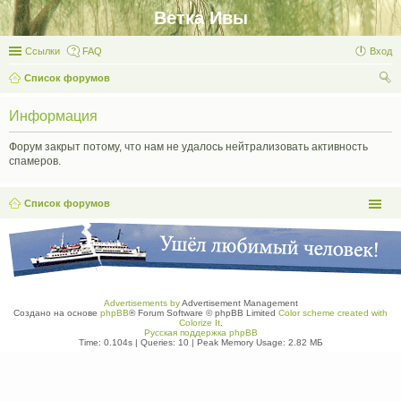
Ветка Ивы
Ссылки
FAQ
Вход
Список форумов
ои
Информация
ск
Форум закрыт потому, что нам не удалось нейтрализовать активность
спамеров.
Список форумов
Advertisements by
Advertisement Management
Создано на основе
phpBB
® Forum Software © phpBB Limited
Color scheme created with
Colorize It
.
Русская поддержка phpBB
Time: 0.104s
|
Queries: 10
| Peak Memory Usage: 2.82 МБ