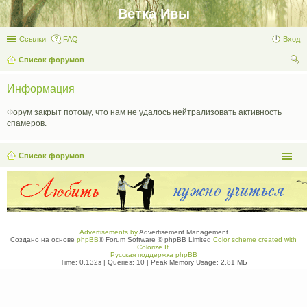
Ветка Ивы
Ссылки
FAQ
Вход
Список форумов
ои
Информация
ск
Форум закрыт потому, что нам не удалось нейтрализовать активность
спамеров.
Список форумов
Advertisements by
Advertisement Management
Создано на основе
phpBB
® Forum Software © phpBB Limited
Color scheme created with
Colorize It
.
Русская поддержка phpBB
Time: 0.132s
|
Queries: 10
| Peak Memory Usage: 2.81 МБ