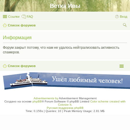
Ветка Ивы
Ссылки
FAQ
Вход
Список форумов
ои
Информация
ск
Форум закрыт потому, что нам не удалось нейтрализовать активность
спамеров.
Список форумов
Advertisements by
Advertisement Management
Создано на основе
phpBB
® Forum Software © phpBB Limited
Color scheme created with
Colorize It
.
Русская поддержка phpBB
Time: 0.156s
|
Queries: 10
| Peak Memory Usage: 2.81 МБ