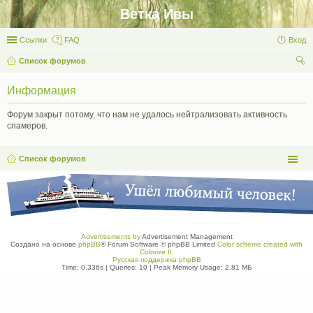
Ветка Ивы
Ссылки
FAQ
Вход
Список форумов
ои
Информация
ск
Форум закрыт потому, что нам не удалось нейтрализовать активность
спамеров.
Список форумов
Advertisements by
Advertisement Management
Создано на основе
phpBB
® Forum Software © phpBB Limited
Color scheme created with
Colorize It
.
Русская поддержка phpBB
Time: 0.336s
|
Queries: 10
| Peak Memory Usage: 2.81 МБ