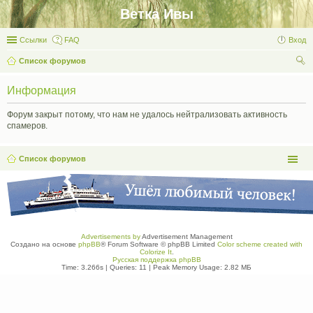
Ветка Ивы
Ссылки
FAQ
Вход
Список форумов
ои
Информация
ск
Форум закрыт потому, что нам не удалось нейтрализовать активность
спамеров.
Список форумов
Advertisements by
Advertisement Management
Создано на основе
phpBB
® Forum Software © phpBB Limited
Color scheme created with
Colorize It
.
Русская поддержка phpBB
Time: 3.266s
|
Queries: 11
| Peak Memory Usage: 2.82 МБ