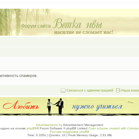
активность спамеров.
Связаться с администрацией
Наша кома
Advertisements by
Advertisement Management
оздано на основе
phpBB
® Forum Software © phpBB Limited
Color scheme created with Colorize 
Русская поддержка phpBB
Time: 0.330s
|
Queries: 10
| Peak Memory Usage: 2.81 МБ