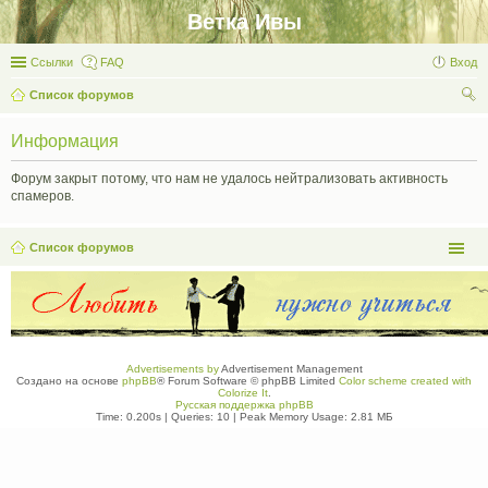
Ветка Ивы
Ссылки
FAQ
Вход
Список форумов
ои
Информация
ск
Форум закрыт потому, что нам не удалось нейтрализовать активность
спамеров.
Список форумов
Advertisements by
Advertisement Management
Создано на основе
phpBB
® Forum Software © phpBB Limited
Color scheme created with
Colorize It
.
Русская поддержка phpBB
Time: 0.200s
|
Queries: 10
| Peak Memory Usage: 2.81 МБ