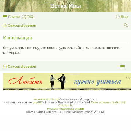
Ветка Ивы
Ссылки
FAQ
Вход
Список форумов
ои
Информация
ск
Форум закрыт потому, что нам не удалось нейтрализовать активность
спамеров.
Список форумов
Advertisements by
Advertisement Management
Создано на основе
phpBB
® Forum Software © phpBB Limited
Color scheme created with
Colorize It
.
Русская поддержка phpBB
Time: 0.938s
|
Queries: 10
| Peak Memory Usage: 2.81 МБ