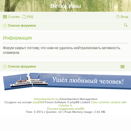
Ветка Ивы
Ссылки
FAQ
Вход
Список форумов
ои
Информация
ск
Форум закрыт потому, что нам не удалось нейтрализовать активность
спамеров.
Список форумов
Advertisements by
Advertisement Management
Создано на основе
phpBB
® Forum Software © phpBB Limited
Color scheme created with
Colorize It
.
Русская поддержка phpBB
Time: 0.357s
|
Queries: 10
| Peak Memory Usage: 2.81 МБ