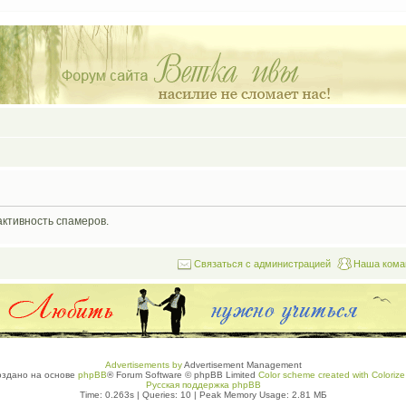
активность спамеров.
Связаться с администрацией
Наша кома
Advertisements by
Advertisement Management
оздано на основе
phpBB
® Forum Software © phpBB Limited
Color scheme created with Colorize 
Русская поддержка phpBB
Time: 0.263s
|
Queries: 10
| Peak Memory Usage: 2.81 МБ