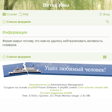
Ветка Ивы
Ссылки
FAQ
Вход
Список форумов
ои
Информация
ск
Форум закрыт потому, что нам не удалось нейтрализовать активность
спамеров.
Список форумов
Advertisements by
Advertisement Management
Создано на основе
phpBB
® Forum Software © phpBB Limited
Color scheme created with
Colorize It
.
Русская поддержка phpBB
Time: 0.543s
|
Queries: 10
| Peak Memory Usage: 2.81 МБ