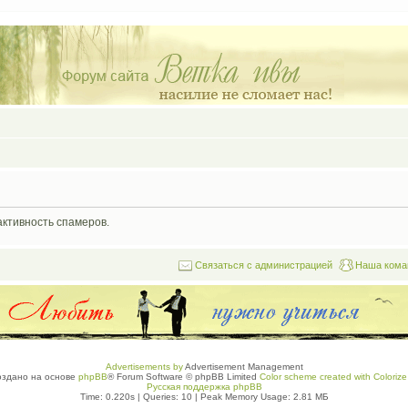
активность спамеров.
Связаться с администрацией
Наша кома
Advertisements by
Advertisement Management
оздано на основе
phpBB
® Forum Software © phpBB Limited
Color scheme created with Colorize 
Русская поддержка phpBB
Time: 0.220s
|
Queries: 10
| Peak Memory Usage: 2.81 МБ