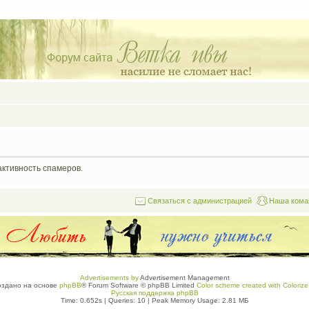
активность спамеров.
Связаться с администрацией
Наша кома
Advertisements by
Advertisement Management
оздано на основе
phpBB
® Forum Software © phpBB Limited
Color scheme created with Colorize 
Русская поддержка phpBB
Time: 0.652s
|
Queries: 10
| Peak Memory Usage: 2.81 МБ