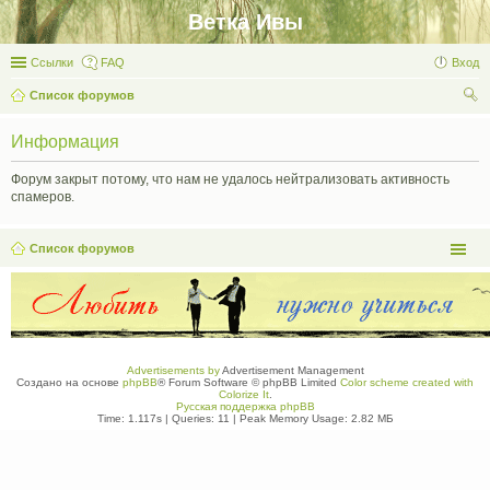
Ветка Ивы
Ссылки
FAQ
Вход
Список форумов
ои
Информация
ск
Форум закрыт потому, что нам не удалось нейтрализовать активность
спамеров.
Список форумов
Advertisements by
Advertisement Management
Создано на основе
phpBB
® Forum Software © phpBB Limited
Color scheme created with
Colorize It
.
Русская поддержка phpBB
Time: 1.117s
|
Queries: 11
| Peak Memory Usage: 2.82 МБ