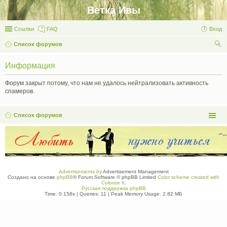
Ветка Ивы
Ссылки
FAQ
Вход
Список форумов
ои
Информация
ск
Форум закрыт потому, что нам не удалось нейтрализовать активность
спамеров.
Список форумов
Advertisements by
Advertisement Management
Создано на основе
phpBB
® Forum Software © phpBB Limited
Color scheme created with
Colorize It
.
Русская поддержка phpBB
Time: 0.158s
|
Queries: 11
| Peak Memory Usage: 2.82 МБ