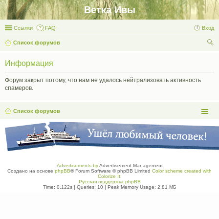
Ветка Ивы
Ссылки
FAQ
Вход
Список форумов
ои
Информация
ск
Форум закрыт потому, что нам не удалось нейтрализовать активность
спамеров.
Список форумов
Advertisements by
Advertisement Management
Создано на основе
phpBB
® Forum Software © phpBB Limited
Color scheme created with
Colorize It
.
Русская поддержка phpBB
Time: 0.122s
|
Queries: 10
| Peak Memory Usage: 2.81 МБ