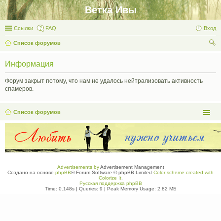
Ветка Ивы
Ссылки
FAQ
Вход
Список форумов
ои
Информация
ск
Форум закрыт потому, что нам не удалось нейтрализовать активность
спамеров.
Список форумов
Advertisements by
Advertisement Management
Создано на основе
phpBB
® Forum Software © phpBB Limited
Color scheme created with
Colorize It
.
Русская поддержка phpBB
Time: 0.148s
|
Queries: 9
| Peak Memory Usage: 2.82 МБ