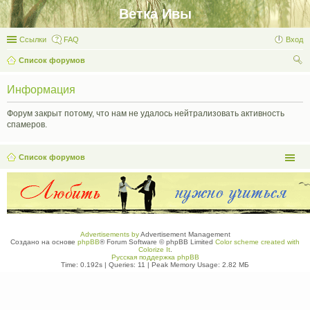
Ветка Ивы
Ссылки
FAQ
Вход
Список форумов
ои
Информация
ск
Форум закрыт потому, что нам не удалось нейтрализовать активность
спамеров.
Список форумов
Advertisements by
Advertisement Management
Создано на основе
phpBB
® Forum Software © phpBB Limited
Color scheme created with
Colorize It
.
Русская поддержка phpBB
Time: 0.192s
|
Queries: 11
| Peak Memory Usage: 2.82 МБ