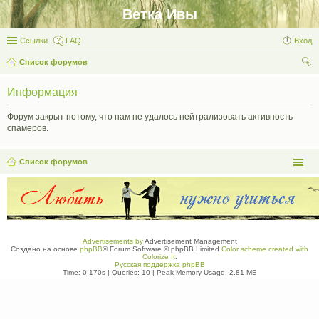
Ветка Ивы
Ссылки
FAQ
Вход
Список форумов
ои
Информация
ск
Форум закрыт потому, что нам не удалось нейтрализовать активность
спамеров.
Список форумов
Advertisements by
Advertisement Management
Создано на основе
phpBB
® Forum Software © phpBB Limited
Color scheme created with
Colorize It
.
Русская поддержка phpBB
Time: 0.170s
|
Queries: 10
| Peak Memory Usage: 2.81 МБ