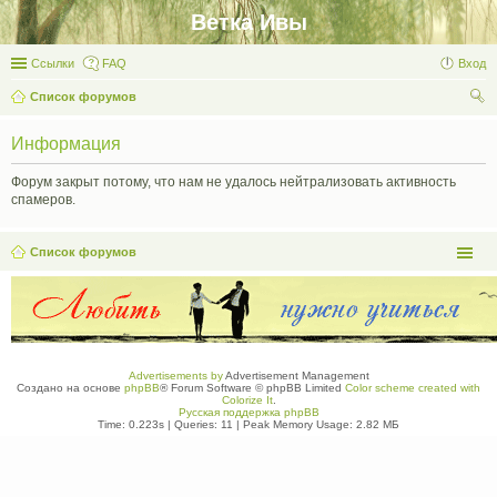
Ветка Ивы
Ссылки
FAQ
Вход
Список форумов
ои
Информация
ск
Форум закрыт потому, что нам не удалось нейтрализовать активность
спамеров.
Список форумов
Advertisements by
Advertisement Management
Создано на основе
phpBB
® Forum Software © phpBB Limited
Color scheme created with
Colorize It
.
Русская поддержка phpBB
Time: 0.223s
|
Queries: 11
| Peak Memory Usage: 2.82 МБ