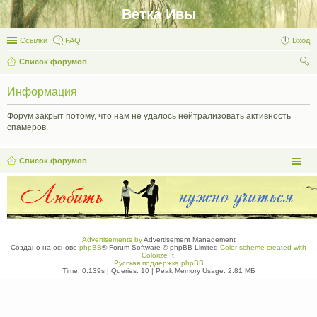
Ветка Ивы
Ссылки
FAQ
Вход
Список форумов
ои
Информация
ск
Форум закрыт потому, что нам не удалось нейтрализовать активность
спамеров.
Список форумов
Advertisements by
Advertisement Management
Создано на основе
phpBB
® Forum Software © phpBB Limited
Color scheme created with
Colorize It
.
Русская поддержка phpBB
Time: 0.139s
|
Queries: 10
| Peak Memory Usage: 2.81 МБ