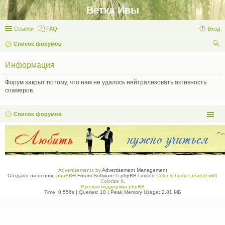
Ветка Ивы
Ссылки
FAQ
Вход
Список форумов
ои
Информация
ск
Форум закрыт потому, что нам не удалось нейтрализовать активность
спамеров.
Список форумов
Advertisements by
Advertisement Management
Создано на основе
phpBB
® Forum Software © phpBB Limited
Color scheme created with
Colorize It
.
Русская поддержка phpBB
Time: 0.556s
|
Queries: 10
| Peak Memory Usage: 2.81 МБ