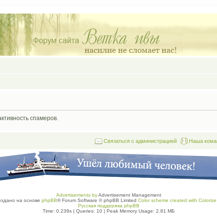
активность спамеров.
Связаться с администрацией
Наша кома
Advertisements by
Advertisement Management
оздано на основе
phpBB
® Forum Software © phpBB Limited
Color scheme created with Colorize 
Русская поддержка phpBB
Time: 0.239s
|
Queries: 10
| Peak Memory Usage: 2.81 МБ