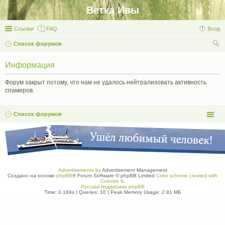
Ветка Ивы
Ссылки
FAQ
Вход
Список форумов
ои
Информация
ск
Форум закрыт потому, что нам не удалось нейтрализовать активность
спамеров.
Список форумов
Advertisements by
Advertisement Management
Создано на основе
phpBB
® Forum Software © phpBB Limited
Color scheme created with
Colorize It
.
Русская поддержка phpBB
Time: 0.184s
|
Queries: 10
| Peak Memory Usage: 2.81 МБ