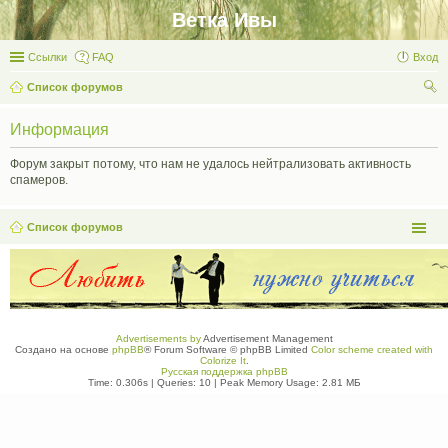
Ветка Ивы
Ссылки
FAQ
Вход
Список форумов
ои
Информация
ск
Форум закрыт потому, что нам не удалось нейтрализовать активность
спамеров.
Список форумов
Advertisements by
Advertisement Management
Создано на основе
phpBB
® Forum Software © phpBB Limited
Color scheme created with
Colorize It
.
Русская поддержка phpBB
Time: 0.306s
|
Queries: 10
| Peak Memory Usage: 2.81 МБ