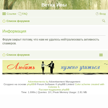
Ветка Ивы
Ссылки
FAQ
Вход
Список форумов
ои
Информация
ск
Форум закрыт потому, что нам не удалось нейтрализовать активность
спамеров.
Список форумов
Advertisements by
Advertisement Management
Создано на основе
phpBB
® Forum Software © phpBB Limited
Color scheme created with
Colorize It
.
Русская поддержка phpBB
Time: 1.699s
|
Queries: 10
| Peak Memory Usage: 2.81 МБ