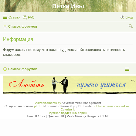
Ветка Ивы
Ссылки
FAQ
Вход
Список форумов
ои
Информация
ск
Форум закрыт потому, что нам не удалось нейтрализовать активность
спамеров.
Список форумов
Advertisements by
Advertisement Management
Создано на основе
phpBB
® Forum Software © phpBB Limited
Color scheme created with
Colorize It
.
Русская поддержка phpBB
Time: 0.132s
|
Queries: 10
| Peak Memory Usage: 2.81 МБ