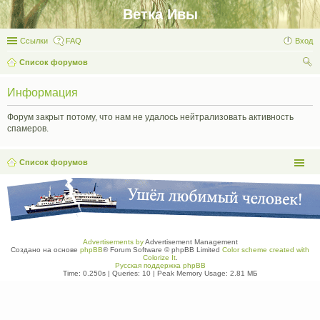
Ветка Ивы
Ссылки
FAQ
Вход
Список форумов
ои
Информация
ск
Форум закрыт потому, что нам не удалось нейтрализовать активность
спамеров.
Список форумов
Advertisements by
Advertisement Management
Создано на основе
phpBB
® Forum Software © phpBB Limited
Color scheme created with
Colorize It
.
Русская поддержка phpBB
Time: 0.250s
|
Queries: 10
| Peak Memory Usage: 2.81 МБ