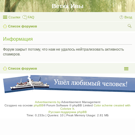
Ветка Ивы
Ссылки
FAQ
Вход
Список форумов
ои
Информация
ск
Форум закрыт потому, что нам не удалось нейтрализовать активность
спамеров.
Список форумов
Advertisements by
Advertisement Management
Создано на основе
phpBB
® Forum Software © phpBB Limited
Color scheme created with
Colorize It
.
Русская поддержка phpBB
Time: 0.233s
|
Queries: 10
| Peak Memory Usage: 2.81 МБ