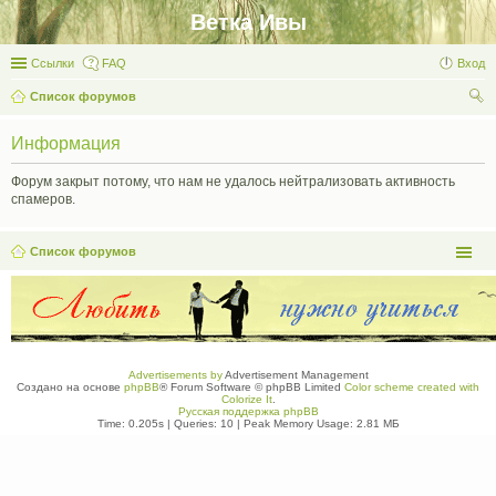
Ветка Ивы
Ссылки
FAQ
Вход
Список форумов
ои
Информация
ск
Форум закрыт потому, что нам не удалось нейтрализовать активность
спамеров.
Список форумов
Advertisements by
Advertisement Management
Создано на основе
phpBB
® Forum Software © phpBB Limited
Color scheme created with
Colorize It
.
Русская поддержка phpBB
Time: 0.205s
|
Queries: 10
| Peak Memory Usage: 2.81 МБ