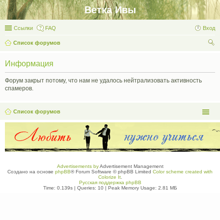
Ветка Ивы
Ссылки
FAQ
Вход
Список форумов
ои
Информация
ск
Форум закрыт потому, что нам не удалось нейтрализовать активность
спамеров.
Список форумов
Advertisements by
Advertisement Management
Создано на основе
phpBB
® Forum Software © phpBB Limited
Color scheme created with
Colorize It
.
Русская поддержка phpBB
Time: 0.139s
|
Queries: 10
| Peak Memory Usage: 2.81 МБ