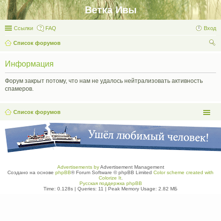
Ветка Ивы
Ссылки
FAQ
Вход
Список форумов
ои
Информация
ск
Форум закрыт потому, что нам не удалось нейтрализовать активность
спамеров.
Список форумов
Advertisements by
Advertisement Management
Создано на основе
phpBB
® Forum Software © phpBB Limited
Color scheme created with
Colorize It
.
Русская поддержка phpBB
Time: 0.128s
|
Queries: 11
| Peak Memory Usage: 2.82 МБ