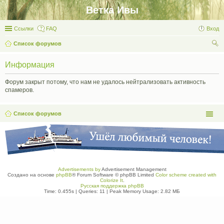
Ветка Ивы
Ссылки
FAQ
Вход
Список форумов
ои
Информация
ск
Форум закрыт потому, что нам не удалось нейтрализовать активность
спамеров.
Список форумов
Advertisements by
Advertisement Management
Создано на основе
phpBB
® Forum Software © phpBB Limited
Color scheme created with
Colorize It
.
Русская поддержка phpBB
Time: 0.455s
|
Queries: 11
| Peak Memory Usage: 2.82 МБ