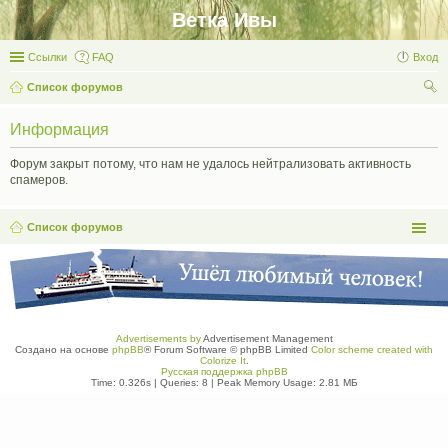
Ветка Ивы
Ссылки
FAQ
Вход
Список форумов
ои
Информация
ск
Форум закрыт потому, что нам не удалось нейтрализовать активность
спамеров.
Список форумов
Advertisements by
Advertisement Management
Создано на основе
phpBB
® Forum Software © phpBB Limited
Color scheme created with
Colorize It
.
Русская поддержка phpBB
Time: 0.326s
|
Queries: 8
| Peak Memory Usage: 2.81 МБ