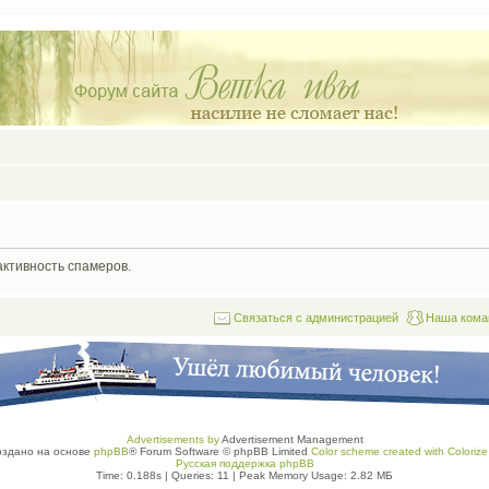
активность спамеров.
Связаться с администрацией
Наша кома
Advertisements by
Advertisement Management
оздано на основе
phpBB
® Forum Software © phpBB Limited
Color scheme created with Colorize 
Русская поддержка phpBB
Time: 0.188s
|
Queries: 11
| Peak Memory Usage: 2.82 МБ