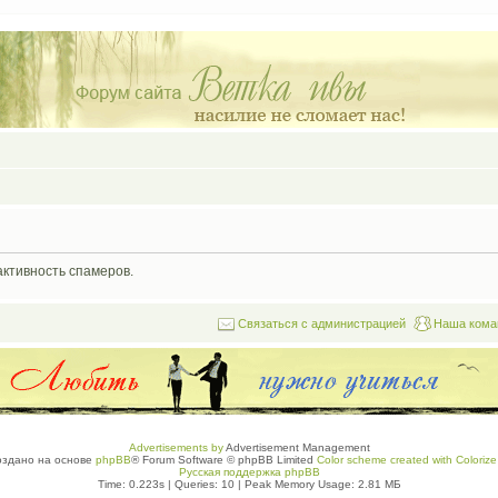
активность спамеров.
Связаться с администрацией
Наша кома
Advertisements by
Advertisement Management
оздано на основе
phpBB
® Forum Software © phpBB Limited
Color scheme created with Colorize 
Русская поддержка phpBB
Time: 0.223s
|
Queries: 10
| Peak Memory Usage: 2.81 МБ