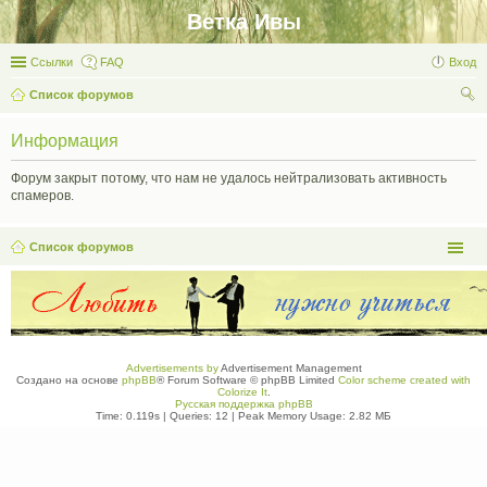
Ветка Ивы
Ссылки
FAQ
Вход
Список форумов
ои
Информация
ск
Форум закрыт потому, что нам не удалось нейтрализовать активность
спамеров.
Список форумов
Advertisements by
Advertisement Management
Создано на основе
phpBB
® Forum Software © phpBB Limited
Color scheme created with
Colorize It
.
Русская поддержка phpBB
Time: 0.119s
|
Queries: 12
| Peak Memory Usage: 2.82 МБ