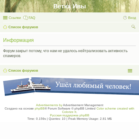
Ветка Ивы
Ссылки
FAQ
Вход
Список форумов
ои
Информация
ск
Форум закрыт потому, что нам не удалось нейтрализовать активность
спамеров.
Список форумов
Advertisements by
Advertisement Management
Создано на основе
phpBB
® Forum Software © phpBB Limited
Color scheme created with
Colorize It
.
Русская поддержка phpBB
Time: 0.159s
|
Queries: 10
| Peak Memory Usage: 2.81 МБ