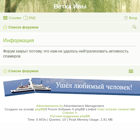
Ветка Ивы
Ссылки
FAQ
Вход
Список форумов
ои
Информация
ск
Форум закрыт потому, что нам не удалось нейтрализовать активность
спамеров.
Список форумов
Advertisements by
Advertisement Management
Создано на основе
phpBB
® Forum Software © phpBB Limited
Color scheme created with
Colorize It
.
Русская поддержка phpBB
Time: 0.603s
|
Queries: 10
| Peak Memory Usage: 2.81 МБ