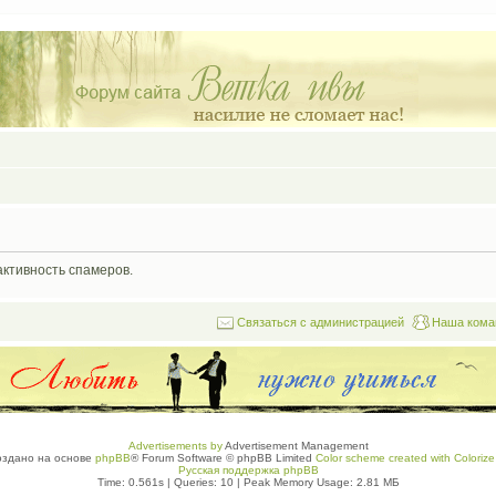
активность спамеров.
Связаться с администрацией
Наша кома
Advertisements by
Advertisement Management
оздано на основе
phpBB
® Forum Software © phpBB Limited
Color scheme created with Colorize 
Русская поддержка phpBB
Time: 0.561s
|
Queries: 10
| Peak Memory Usage: 2.81 МБ